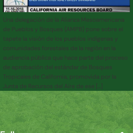
Una delegación de la Alianza Mesoamericana
de Pueblos y Bosques (AMPB) pone sobre el
tapete la visión de los pueblos indígenas y
comunidades forestales de la región en la
audiencia pública que hace parte del proceso
de aprobación del estándar de Bosques
Tropicales de California, promovida por la
Junta de Recursos del Aire de ese […]