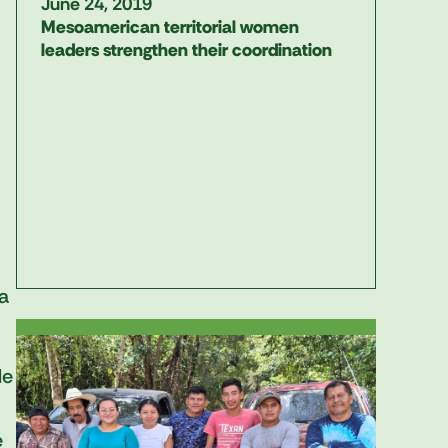
June 24, 2019
Mesoamerican territorial women
leaders strengthen their coordination
a
de
e