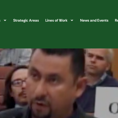
s
Strategic Areas
Lines of Work
News and Events
R