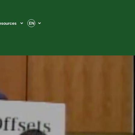
esources
EN