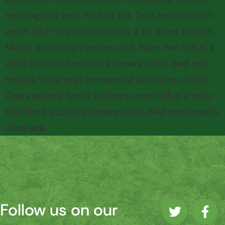
nec sagittis sem nibh id elit. Duis sed odio sit
amet nibh vulputate cursus a sit amet mauris.
Morbi accumsan ipsum velit. Nam nec tellus a
odio tincidunt auctor a ornare odio. Sed non
mauris vitae erat consequat auctor eu in elit.
Class aptent taciti sociosqu nec tellus a odio
tincidunt auctor a ornare odio. Sed non mauris
vitae era
Follow us on our