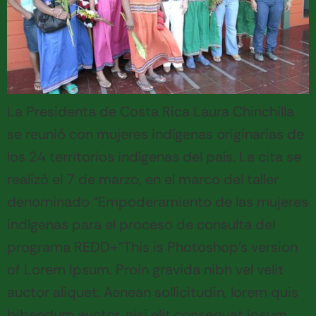
La Presidenta de Costa Rica Laura Chinchilla
se reunió con mujeres indígenas originarias de
los 24 territorios indígenas del país. La cita se
realizó el 7 de marzo, en el marco del taller
denominado “Empoderamiento de las mujeres
indígenas para el proceso de consulta del
programa REDD+”This is Photoshop’s version
of Lorem Ipsum. Proin gravida nibh vel velit
auctor aliquet. Aenean sollicitudin, lorem quis
bibendum auctor, nisi elit consequat ipsum,