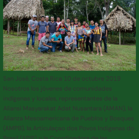
San José, Costa Rica 10 de octubre 2019
Nosotros los jóvenes de comunidades
indígenas y locales, representantes de la
Aliansi Masyarakat Adat Nusantara (AMAN), la
Alianza Mesoamericana de Pueblos y Bosques
(AMPB), la Articulaçao dos Povos Indigenas do
Brasil (APIB) y la Coordinadora de las