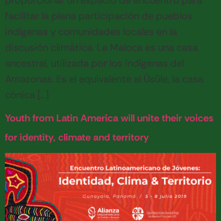
facilitar la plena participación de pueblos
indígenas y comunidades locales en la
discusión climática. La Maloca es una casa
ancestral, utilizada por los indígenas del
Amazonas. Es el equivalente al Úsüle, la casa
cónica […]
Youth from Latin America will unite their voices
for identity, climate and territory