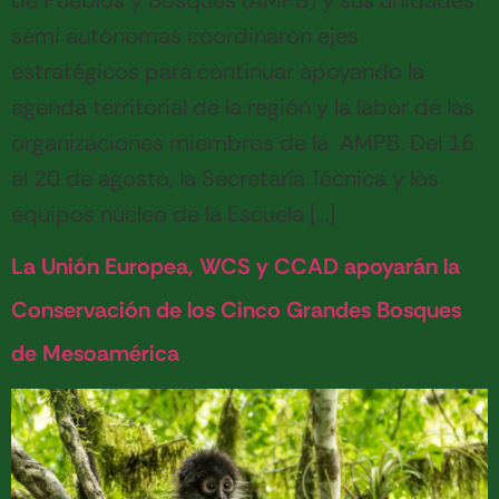
de Pueblos y Bosques (AMPB) y sus unidades
semi autónomas coordinaron ejes
estratégicos para continuar apoyando la
agenda territorial de la región y la labor de las
organizaciones miembros de la AMPB. Del 16
al 20 de agosto, la Secretaría Técnica y los
equipos núcleo de la Escuela […]
La Unión Europea, WCS y CCAD apoyarán la
Conservación de los Cinco Grandes Bosques
de Mesoamérica