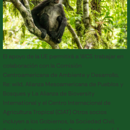
El apoyo de la UE permitirá a WCS trabajar en
colaboración con la Comisión
Centroamericana de Ambiente y Desarrollo,
Re: wild, Alianza Mesoamericana de Pueblos y
Bosques y La Alianza de Bioversity
International y el Centro Internacional de
Agricultura Tropical (CIAT) Otros socios
incluyen a los Gobiernos, la Sociedad Civil,