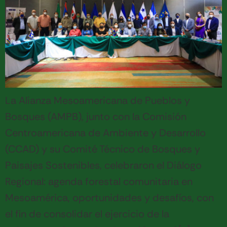
La Alianza Mesoamericana de Pueblos y
Bosques (AMPB), junto con la Comisión
Centroamericana de Ambiente y Desarrollo
(CCAD) y su Comité Técnico de Bosques y
Paisajes Sostenibles, celebraron el Diálogo
Regional: agenda forestal comunitaria en
Mesoamérica, oportunidades y desafíos, con
el fin de consolidar el ejercicio de la