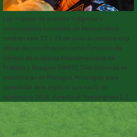
Las mujeres de pueblos indígenas y
comunidades forestales de Mesoamérica
tendrán este 22 y 23 de junio su primera cita
oficial de coordinación como Comisión de
Género de la Alianza Mesoamericana de
Pueblos y Bosques (AMPB). Diez lideresas se
encontrarán en Managua, Nicaragua, para
consolidar este espacio que nació en
noviembre 2018, durante el “Precongreso […]