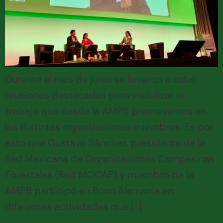
Durante el mes de junio se llevaron a cabo
reuniones destacadas para visibilizar el
trabajo que desde la AMPB promovemos en
las distintas organizaciones miembros. Es por
esto que Gustavo Sánchez, presidente de la
Red Mexicana de Organizaciones Campesinas
Forestales (Red MOCAF) y miembro de la
AMPB participó en Bonn Alemania en
diferentes actividades que […]