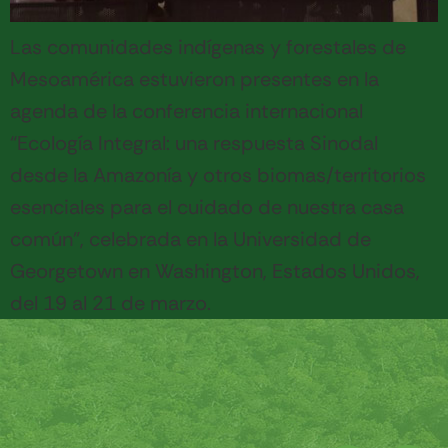
Las comunidades indígenas y forestales de
Mesoamérica estuvieron presentes en la
agenda de la conferencia internacional
“Ecología Integral: una respuesta Sinodal
desde la Amazonía y otros biomas/territorios
esenciales para el cuidado de nuestra casa
común”, celebrada en la Universidad de
Georgetown en Washington, Estados Unidos,
del 19 al 21 de marzo.