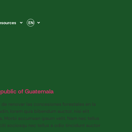
esources
EN
epublic of Guatemala
 de renovar las concesiones forestales en la
udin, lorem quis bibendum auctor, nisi elit
is. Morbi accumsan ipsum velit. Nam nec tellus
citi sociosqu nec tellus a odio tincidunt auctor