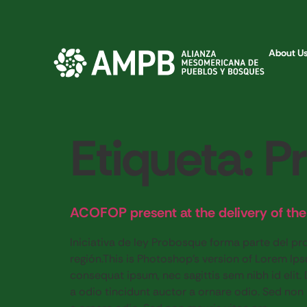
About U
Etiqueta:
P
ACOFOP present at the delivery of the
Iniciativa de ley Probosque forma parte del pr
región.This is Photoshop’s version of Lorem Ipsu
consequat ipsum, nec sagittis sem nibh id elit.
a odio tincidunt auctor a ornare odio. Sed non 