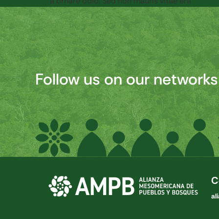
a ornare odio. Sed non mauris vitae era
Follow us on our networks
C
al