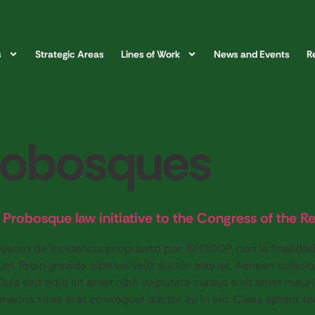
s
Strategic Areas
Lines of Work
News and Events
R
robosques
 Probosque law initiative to the Congress of the R
oyecto de incidencia propuesto por AFOCOP, con la finalidad
m. Proin gravida nibh vel velit auctor aliquet. Aenean sollicit
 Duis sed odio sit amet nibh vulputate cursus a sit amet maur
mauris vitae erat consequat auctor eu in elit. Class aptent ta