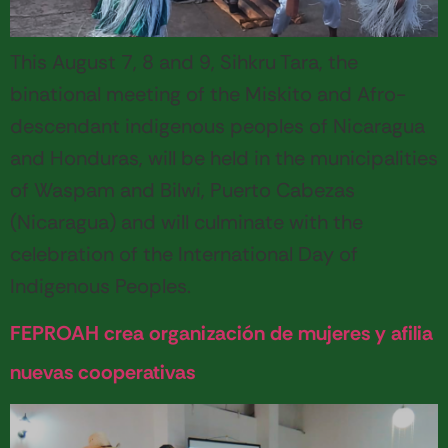
This August 7, 8 and 9, Sihkru Tara, the
binational meeting of the Miskito and Afro-
descendant indigenous peoples of Nicaragua
and Honduras, will be held in the municipalities
of Waspam and Bilwi, Puerto Cabezas
(Nicaragua) and will culminate with the
celebration of the International Day of
Indigenous Peoples.
FEPROAH crea organización de mujeres y afilia
nuevas cooperativas