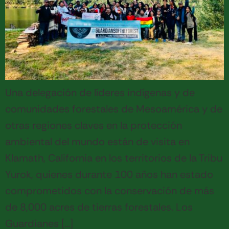
Una delegación de líderes indígenas y de
comunidades forestales de Mesoamérica y de
otras regiones claves en la protección
ambiental del mundo están de visita en
Klamath, California en los territorios de la Tribu
Yurok, quienes durante 100 años han estado
comprometidos con la conservación de más
de 8,000 acres de tierras forestales. Los
Guardianes […]