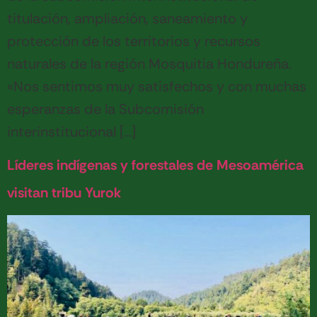
titulación, ampliación, saneamiento y
protección de los territorios y recursos
naturales de la región Mosquitia Hondureña.
«Nos sentimos muy satisfechos y con muchas
esperanzas de la Subcomisión
interinstitucional […]
Líderes indígenas y forestales de Mesoamérica
visitan tribu Yurok