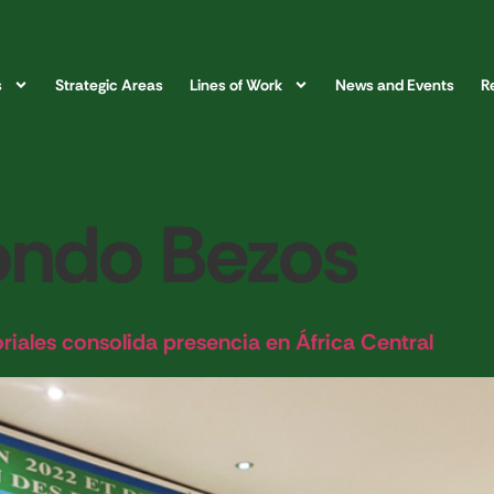
s
Strategic Areas
Lines of Work
News and Events
R
ondo Bezos
riales consolida presencia en África Central