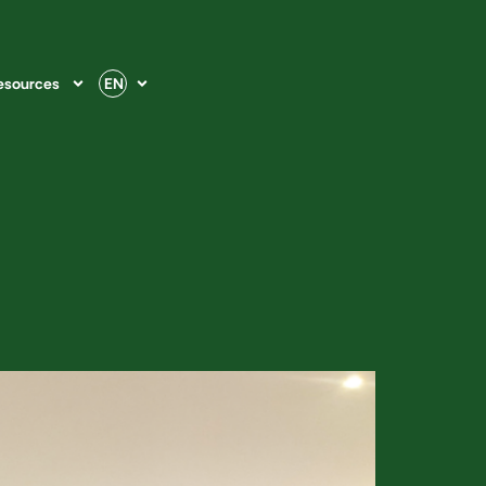
esources
EN