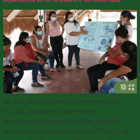
[et_pb_section admin_label=»section»]
[et_pb_row admin_label=»row»]
[et_pb_column type=»4_4″][et_pb_text
admin_label=»Text»] Del pasado 07 al 11 de