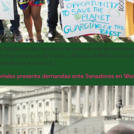
k, Estados Unidos, recibieron las voces de más de trescient
ianza Mesoamericana de Pueblos y Bosques (AMPB) se unió a 
robada para el cambio […]
toriales presenta demandas ante Senadores en Wa