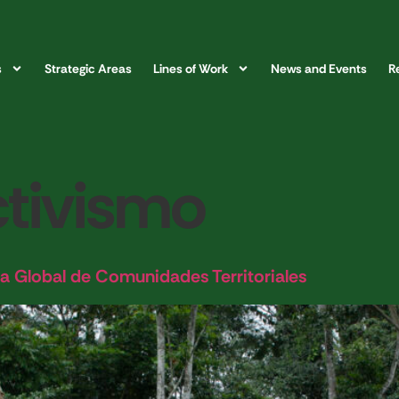
s
Strategic Areas
Lines of Work
News and Events
R
ctivismo
za Global de Comunidades Territoriales