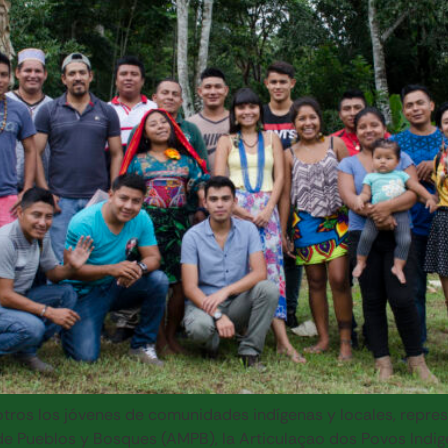
ros los jóvenes de comunidades indígenas y locales, repres
 Pueblos y Bosques (AMPB), la Articulaçao dos Povos Indige