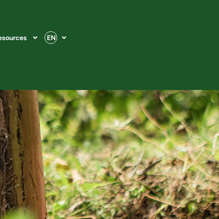
esources
EN