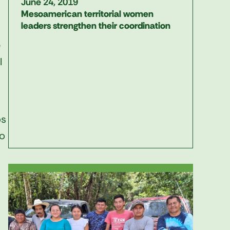
June 24, 2019
Mesoamerican territorial women
leaders strengthen their coordination
e
l
os
so