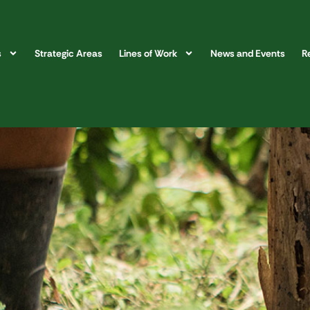
s
Strategic Areas
Lines of Work
News and Events
R