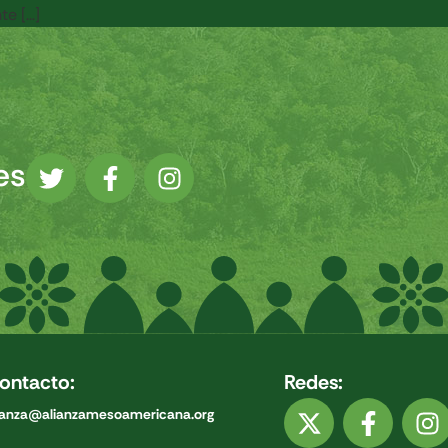
te […]
es
ontacto:
Redes:
ianza@alianzamesoamericana.org