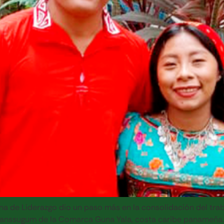
a de Liderazgo dio un paso más en la consolidación del trab
anssugum de la Comarca Guna Yala, costa caribe panameña. 