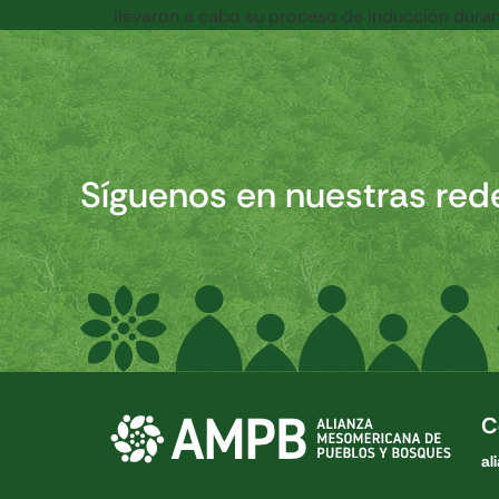
llevaron a cabo su proceso de inducción duran
Síguenos en nuestras red
C
al