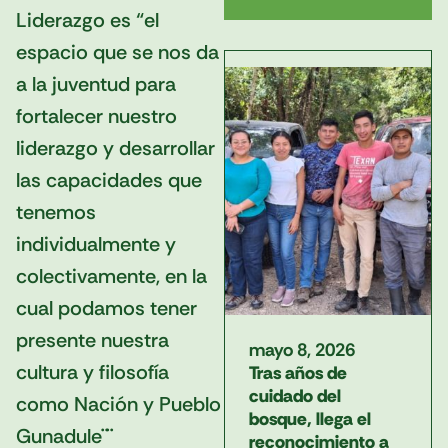
Liderazgo es “el
espacio que se nos da
a la juventud para
fortalecer nuestro
liderazgo y desarrollar
las capacidades que
tenemos
individualmente y
colectivamente, en la
cual podamos tener
presente nuestra
mayo 8, 2026
cultura y filosofía
Tras años de
cuidado del
como Nación y Pueblo
bosque, llega el
Gunadule¨¨
reconocimiento a