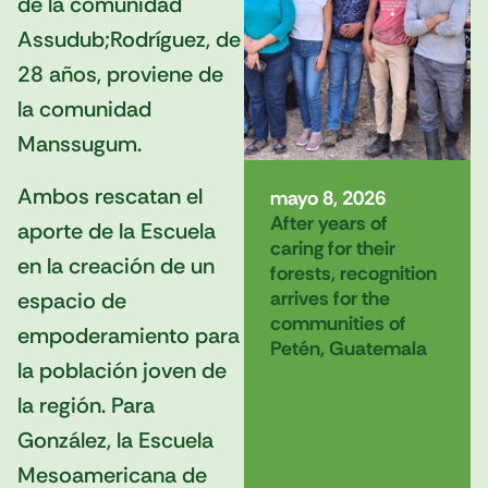
de la comunidad
Assudub;Rodríguez, de
28 años, proviene de
la comunidad
Manssugum.
Ambos rescatan el
mayo 8, 2026
After years of
aporte de la Escuela
caring for their
en la creación de un
forests, recognition
arrives for the
espacio de
communities of
empoderamiento para
Petén, Guatemala
la población joven de
la región. Para
González, la Escuela
Mesoamericana de