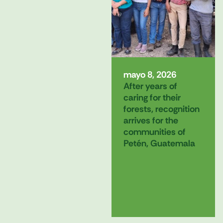
mayo 8, 2026
After years of
caring for their
forests, recognition
arrives for the
communities of
Petén, Guatemala