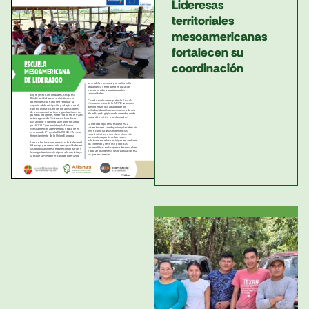
Lideresas
territoriales
mesoamericanas
fortalecen su
coordinación