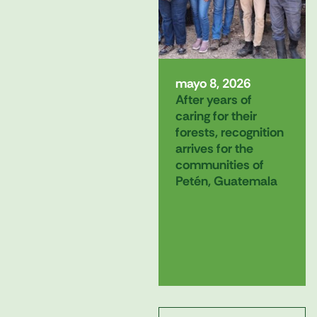
mayo 8, 2026
After years of
caring for their
forests, recognition
arrives for the
communities of
Petén, Guatemala