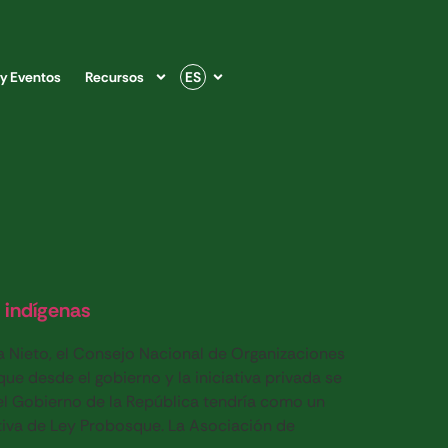
 y Eventos
Recursos
ES
 indígenas
a Nieto, el Consejo Nacional de Organizaciones
 desde el gobierno y la iniciativa privada se
el Gobierno de la República tendría como un
tiva de Ley Probosque. La Asociación de