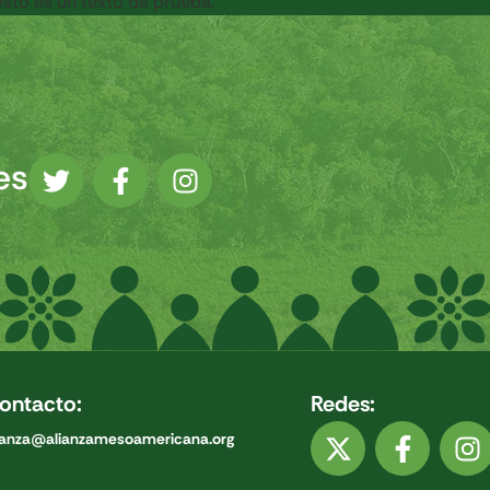
to es un texto de prueba.
es
ontacto:
Redes:
ianza@alianzamesoamericana.org