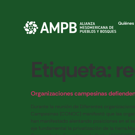
Quiénes
Etiqueta:
r
Organizaciones campesinas defienden l
Durante la reunión de Diferentes organizacion
Campesinas (CONOC) manifestó que las organiza
han manifestado alentando posiciones en el s
eje fundamental la privatización de la tierra.
Mar