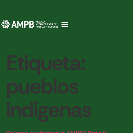
Etiqueta:
pueblos
indigenas