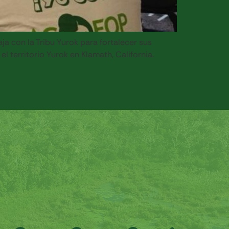
a con la Tribu Yurok para fortalecer sus
 territorio Yurok en Klamath, California.