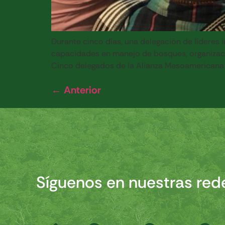
Durante cinco días, una delegación de líderes
capacidades en manejo de bosques, organización
Cinco delegados de la Alianza Mesoamericana 
←
Anterior
Síguenos en nuestras red