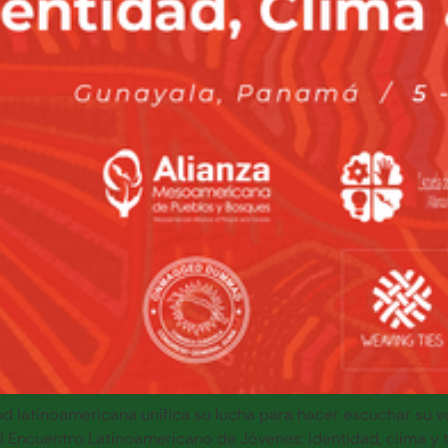
d latinoamericana unifica su lucha para hacer escuchar su v
l Encuentro Latinoamericano de Jóvenes: identidad, clima y t