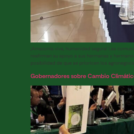
¡Amazonía viva, humanidad segura! Las comun
reafirman su apoyo a sus hermanas y hermanos 
posibilidad de que se prioricen los agronegoci
Gobernadores sobre Cambio Climático 