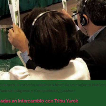
elebran la votación unánime a favor de un conjunto históric
 Pueblos Indígenas y Comunidades Locales»
idades en intercambio con Tribu Yurok