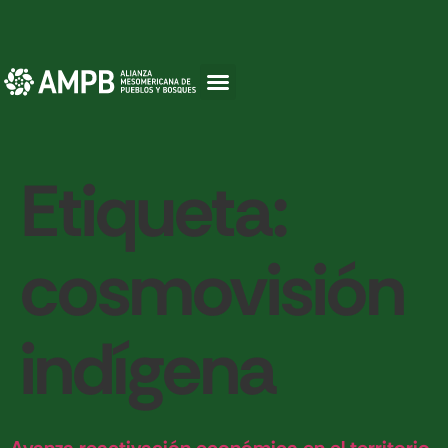
Etiqueta:
cosmovisión
indígena