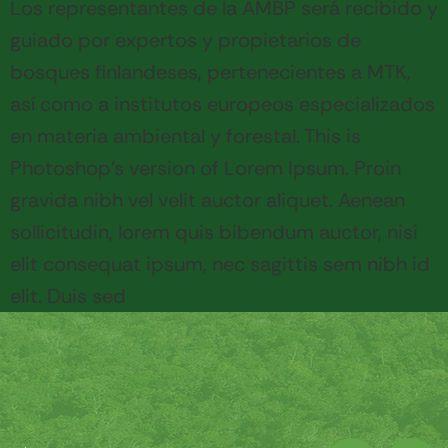
Los representantes de la AMBP será recibido y
guiado por expertos y propietarios de
bosques finlandeses, pertenecientes a MTK,
así como a institutos europeos especializados
en materia ambiental y forestal.
This is
Photoshop’s version of Lorem Ipsum. Proin
gravida nibh vel velit auctor aliquet. Aenean
sollicitudin, lorem quis bibendum auctor, nisi
elit consequat ipsum, nec sagittis sem nibh id
elit. Duis sed