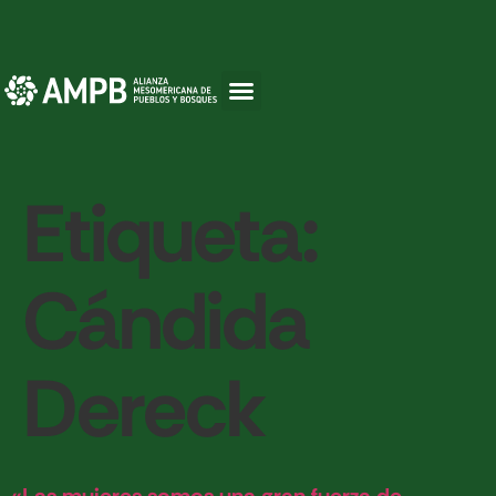
Etiqueta:
Cándida
Dereck