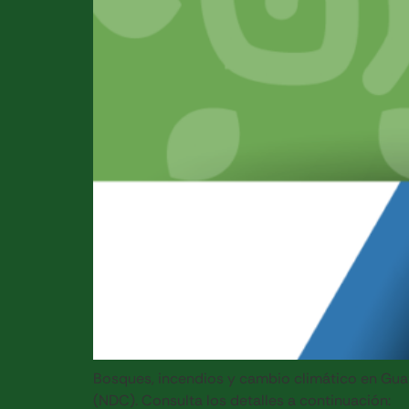
Bosques, incendios y cambio climático en Guat
(NDC). Consulta los detalles a continuación: