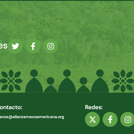
es
ontacto:
Redes:
ianza@alianzamesoamericana.org