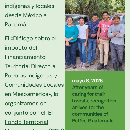
indígenas y locales
desde México a
Panamá.
El «Diálogo sobre el
impacto del
Financiamiento
Territorial Directo a
Pueblos Indígenas y
mayo 8, 2026
Comunidades Locales
After years of
en Mesoamérica», lo
caring for their
forests, recognition
organizamos en
arrives for the
conjunto con el
El
communities of
Petén, Guatemala
Fondo Territorial