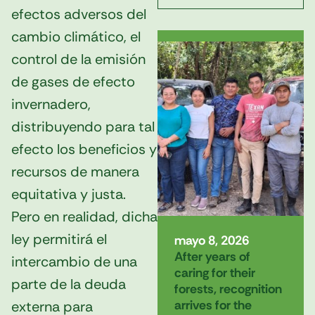
efectos adversos del
cambio climático, el
control de la emisión
de gases de efecto
invernadero,
distribuyendo para tal
efecto los beneficios y
recursos de manera
equitativa y justa.
Pero en realidad, dicha
ley permitirá el
mayo 8, 2026
After years of
intercambio de una
caring for their
parte de la deuda
forests, recognition
arrives for the
externa para