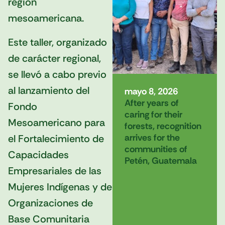
región
mesoamericana.
Este taller, organizado
de carácter regional,
se llevó a cabo previo
al lanzamiento del
mayo 8, 2026
After years of
Fondo
caring for their
Mesoamericano para
forests, recognition
arrives for the
el Fortalecimiento de
communities of
Capacidades
Petén, Guatemala
Empresariales de las
Mujeres Indígenas y de
Organizaciones de
Base Comunitaria