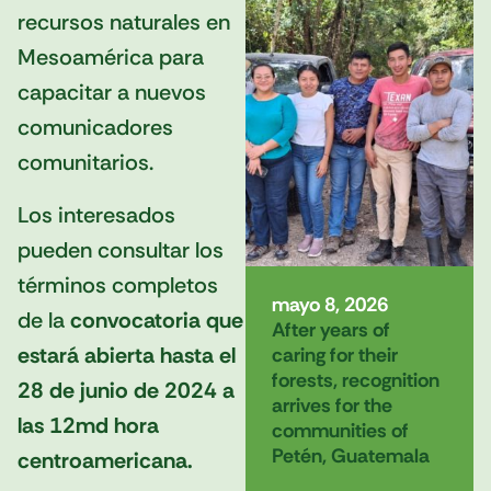
recursos naturales en
Mesoamérica para
capacitar a nuevos
comunicadores
comunitarios.
Los interesados
pueden consultar los
términos completos
mayo 8, 2026
de la
convocatoria que
After years of
estará abierta hasta el
caring for their
forests, recognition
28 de junio de 2024 a
arrives for the
las 12md hora
communities of
Petén, Guatemala
centroamericana.