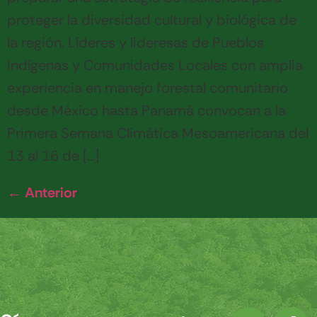
proteger la diversidad cultural y biológica de
la región. Líderes y lideresas de Pueblos
Indígenas y Comunidades Locales con amplia
experiencia en manejo forestal comunitario
desde México hasta Panamá convocan a la
Primera Semana Climática Mesoamericana del
13 al 16 de […]
←
Anterior